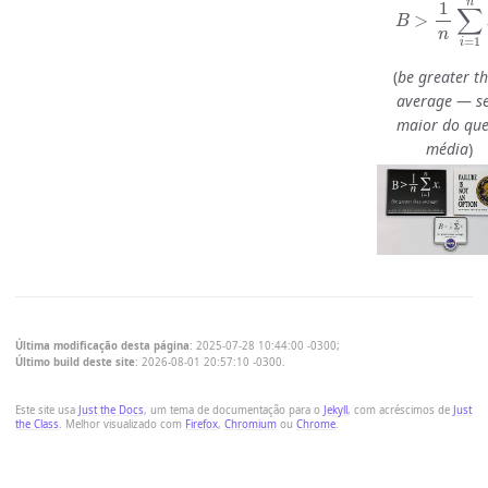
(
be greater t
average
—
s
maior do que
média
)
Última modificação desta página
:
2025-07-28 10:44:00 -0300
;
Último build deste site
:
2026-08-01 20:57:10 -0300
.
Este site usa
Just the Docs
, um tema de documentação para o
Jekyll
, com acréscimos de
Just
the Class
. Melhor visualizado com
Firefox
,
Chromium
ou
Chrome
.