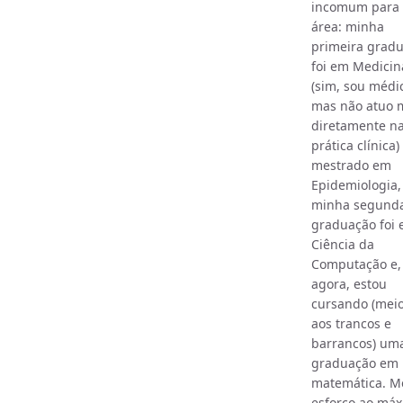
incomum para 
área: minha
primeira grad
foi em Medicin
(sim, sou médi
mas não atuo 
diretamente n
prática clínica
mestrado em
Epidemiologia,
minha segund
graduação foi
Ciência da
Computação e,
agora, estou
cursando (mei
aos trancos e
barrancos) um
graduação em
matemática. M
esforço ao má