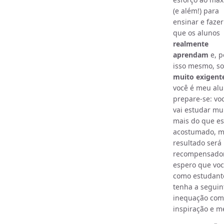
(e além!) para
ensinar e faze
que os alunos
realmente
aprendam
e, p
isso mesmo, s
muito exigent
você é meu alu
prepare-se: vo
vai estudar mu
mais do que es
acostumado, m
resultado será
recompensador
espero que voc
como estudant
tenha a seguin
inequação com
inspiração e m
B
>
1
n
∑
i
=
1