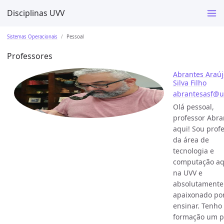
Disciplinas UVV
Sistemas Operacionais
Pessoal
Professores
Abrantes Araúj
Silva Filho
abrantesasf@u
Olá pessoal,
professor Abra
aqui! Sou prof
da área de
tecnologia e
computação aq
na UVV e
absolutamente
apaixonado po
ensinar. Tenh
formação um p