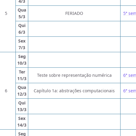
4/3
Qua
5
FERIADO
5ª se
5/3
Qui
6/3
Sex
7/3
Seg
10/3
Ter
Teste sobre representação numérica
6ª se
11/3
Qua
6
Capítulo 1a: abstrações computacionais
6ª se
12/3
Qui
13/3
Sex
14/3
Seg