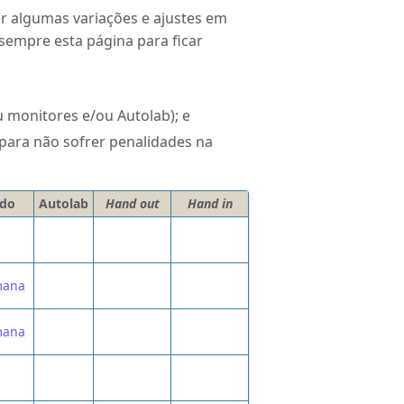
er algumas variações e ajustes em
 sempre esta página para ficar
u monitores e/ou Autolab); e
 para não sofrer penalidades na
udo
Autolab
Hand out
Hand in
mana
mana