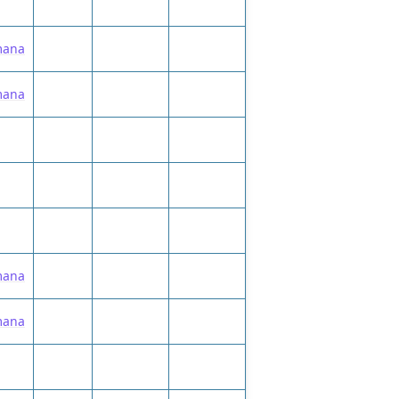
mana
mana
mana
mana