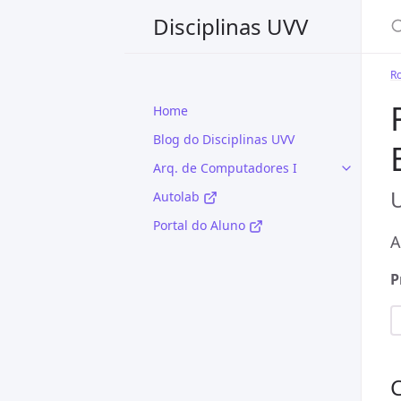
Disciplinas UVV
Ro
Home
Blog do Disciplinas UVV
Arq. de Computadores I
U
Autolab
Portal do Aluno
A
P
C