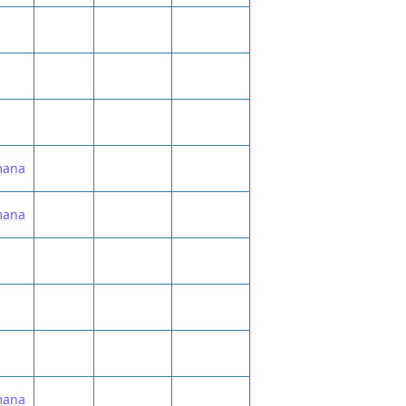
mana
mana
mana