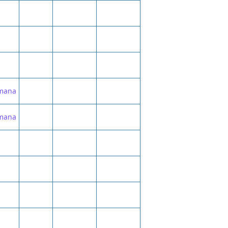
emana
emana