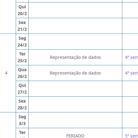
Qui
20/2
Sex
21/2
Seg
24/2
Ter
Representação de dados
4ª se
25/2
Qua
4
Representação de dados
4ª se
26/2
Qui
27/2
Sex
28/2
Seg
3/3
Ter
FERIADO
5ª se