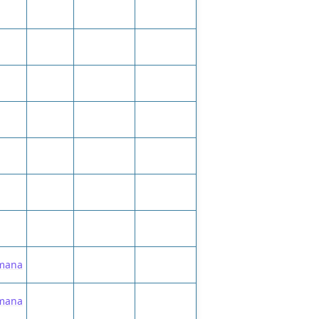
emana
emana