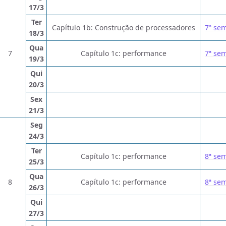
17/3
Ter
Capítulo 1b: Construção de processadores
7ª se
18/3
Qua
7
Capítulo 1c: performance
7ª se
19/3
Qui
20/3
Sex
21/3
Seg
24/3
Ter
Capítulo 1c: performance
8ª se
25/3
Qua
8
Capítulo 1c: performance
8ª se
26/3
Qui
27/3