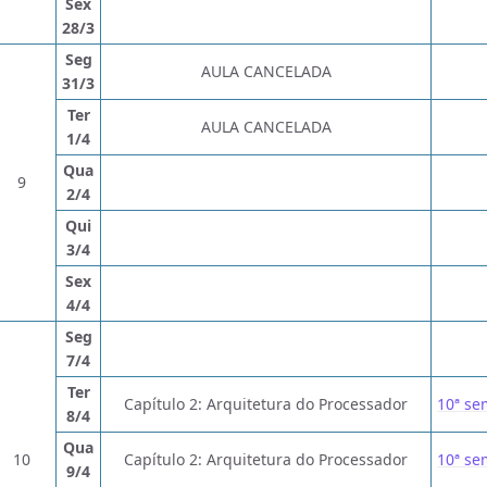
Sex
28/3
Seg
AULA CANCELADA
31/3
Ter
AULA CANCELADA
1/4
Qua
9
2/4
Qui
3/4
Sex
4/4
Seg
7/4
Ter
Capítulo 2: Arquitetura do Processador
10ª s
8/4
Qua
10
Capítulo 2: Arquitetura do Processador
10ª s
9/4