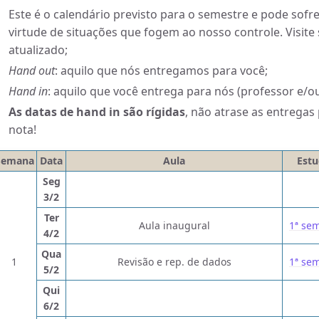
Este é o calendário previsto para o semestre e pode sofr
virtude de situações que fogem ao nosso controle. Visite
atualizado;
Hand out
: aquilo que nós entregamos para você;
Hand in
: aquilo que você entrega para nós (professor e/o
As datas de hand in são rígidas
, não atrase as entregas
nota!
Semana
Data
Aula
Est
Seg
3/2
Ter
Aula inaugural
1ª se
4/2
Qua
1
Revisão e rep. de dados
1ª se
5/2
Qui
6/2