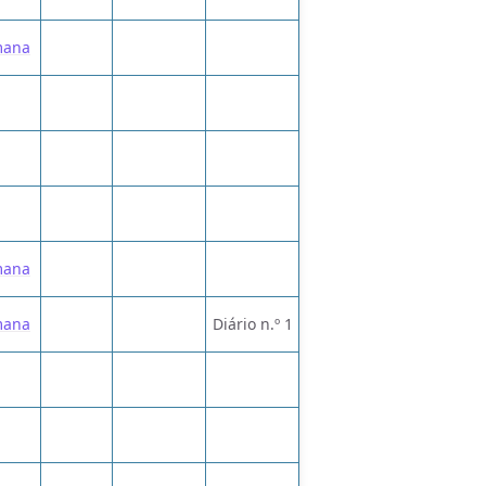
mana
mana
mana
Diário n.º 1