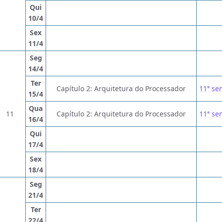
Qui
10/4
Sex
11/4
Seg
14/4
Ter
Capítulo 2: Arquitetura do Processador
11ª s
15/4
Qua
11
Capítulo 2: Arquitetura do Processador
11ª s
16/4
Qui
17/4
Sex
18/4
Seg
21/4
Ter
22/4